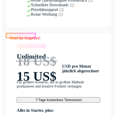
Keine Quellenangabe erforderlich
Schnellere Downloads
Prioritätssupport
Keine Werbung
Jetzt im Angebot!
Jetzt im Angebot!
Unlimited
18 US$
USD pro Monat
jährlich abgerechnet
15 US$
Für größere Kreative, die in großem Maßstab
produzieren und kreative Freiheit verlangen
7-Tage kostenlose Testversion
Alles in Starter, plus: