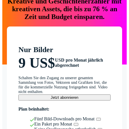
Kreative und Geschichtenerzähler mit
kreativen Assets, die bis zu 76 % an
Zeit und Budget einsparen.
Nur Bilder
9 US$
USD pro Monat jährlich
abgerechnet
Schalten Sie den Zugang zu unserer gesamten
Sammlung von Fotos, Vektoren und Grafiken frei, die
für die kommerzielle Nutzung freigegeben sind. Video
nicht enthalten.
Jetzt abonnieren
Plan beinhaltet:
Fünf Bild-Downloads pro Monat
Ein Paket pro Monat