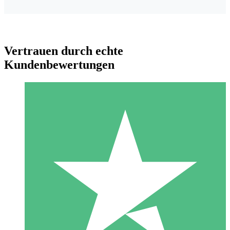
Vertrauen durch echte
Kundenbewertungen
Individuelle Credit-Pakete
Zahlen Sie nach Bedarf mit Download-Credits. Keine
monatliche Verpflichtung erforderlich.
1 Download
10
US$
00