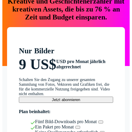
Kreative und Geschichtenerzähler mit
kreativen Assets, die bis zu 76 % an
Zeit und Budget einsparen.
Nur Bilder
9 US$
USD pro Monat jährlich
abgerechnet
Schalten Sie den Zugang zu unserer gesamten
Sammlung von Fotos, Vektoren und Grafiken frei, die
für die kommerzielle Nutzung freigegeben sind. Video
nicht enthalten.
Jetzt abonnieren
Plan beinhaltet:
Fünf Bild-Downloads pro Monat
Ein Paket pro Monat