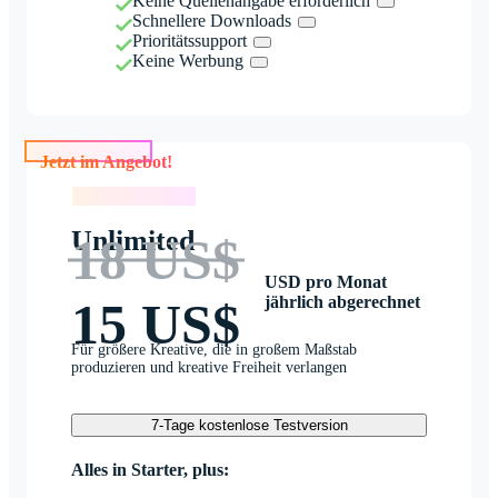
Keine Quellenangabe erforderlich
Schnellere Downloads
Prioritätssupport
Keine Werbung
Jetzt im Angebot!
Jetzt im Angebot!
Unlimited
18 US$
USD pro Monat
jährlich abgerechnet
15 US$
Für größere Kreative, die in großem Maßstab
produzieren und kreative Freiheit verlangen
7-Tage kostenlose Testversion
Alles in Starter, plus: