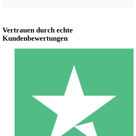
Vertrauen durch echte
Kundenbewertungen
Individuelle Credit-Pakete
Zahlen Sie nach Bedarf mit Download-Credits. Keine
monatliche Verpflichtung erforderlich.
1 Download
10
US$
00