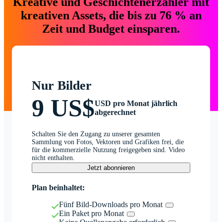
Kreative und Geschichtenerzähler mit
kreativen Assets, die bis zu 76 % an
Zeit und Budget einsparen.
Nur Bilder
9 US$
USD pro Monat jährlich
abgerechnet
Schalten Sie den Zugang zu unserer gesamten
Sammlung von Fotos, Vektoren und Grafiken frei, die
für die kommerzielle Nutzung freigegeben sind. Video
nicht enthalten.
Jetzt abonnieren
Plan beinhaltet:
Fünf Bild-Downloads pro Monat
Ein Paket pro Monat