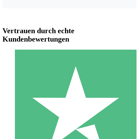
Vertrauen durch echte
Kundenbewertungen
Individuelle Credit-Pakete
Zahlen Sie nach Bedarf mit Download-Credits. Keine
monatliche Verpflichtung erforderlich.
1 Download
10
US$
00