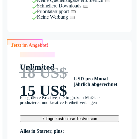
Keine Quellenangabe erforderlich
Schnellere Downloads
Prioritätssupport
Keine Werbung
Jetzt im Angebot!
Jetzt im Angebot!
Unlimited
18 US$
USD pro Monat
jährlich abgerechnet
15 US$
Für größere Kreative, die in großem Maßstab
produzieren und kreative Freiheit verlangen
7-Tage kostenlose Testversion
Alles in Starter, plus: