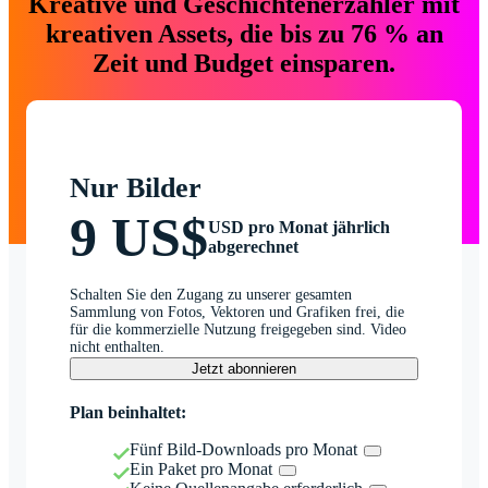
Kreative und Geschichtenerzähler mit
kreativen Assets, die bis zu 76 % an
Zeit und Budget einsparen.
Nur Bilder
9 US$
USD pro Monat jährlich
abgerechnet
Schalten Sie den Zugang zu unserer gesamten
Sammlung von Fotos, Vektoren und Grafiken frei, die
für die kommerzielle Nutzung freigegeben sind. Video
nicht enthalten.
Jetzt abonnieren
Plan beinhaltet:
Fünf Bild-Downloads pro Monat
Ein Paket pro Monat