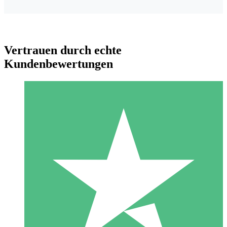
Vertrauen durch echte
Kundenbewertungen
Individuelle Credit-Pakete
Zahlen Sie nach Bedarf mit Download-Credits. Keine
monatliche Verpflichtung erforderlich.
1 Download
10
US$
00