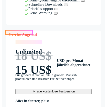
Keine Quellenangabe erforderlich
Schnellere Downloads
Prioritätssupport
Keine Werbung
Jetzt im Angebot!
Jetzt im Angebot!
Unlimited
18 US$
USD pro Monat
jährlich abgerechnet
15 US$
Für größere Kreative, die in großem Maßstab
produzieren und kreative Freiheit verlangen
7-Tage kostenlose Testversion
Alles in Starter, plus: