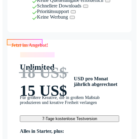
Keine Quellenangabe erforderlich
Schnellere Downloads
Prioritätssupport
Keine Werbung
Jetzt im Angebot!
Jetzt im Angebot!
Unlimited
18 US$
USD pro Monat
jährlich abgerechnet
15 US$
Für größere Kreative, die in großem Maßstab
produzieren und kreative Freiheit verlangen
7-Tage kostenlose Testversion
Alles in Starter, plus: