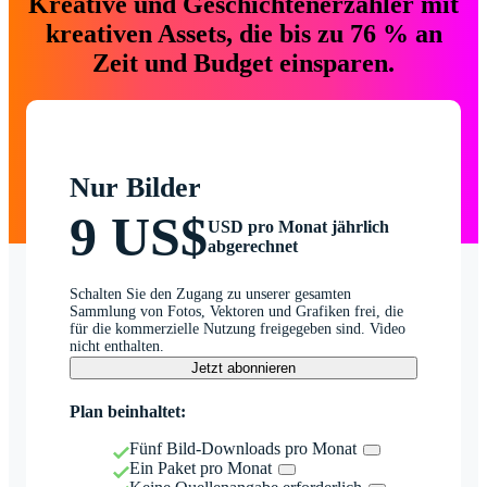
Kreative und Geschichtenerzähler mit
kreativen Assets, die bis zu 76 % an
Zeit und Budget einsparen.
Nur Bilder
9 US$
USD pro Monat jährlich
abgerechnet
Schalten Sie den Zugang zu unserer gesamten
Sammlung von Fotos, Vektoren und Grafiken frei, die
für die kommerzielle Nutzung freigegeben sind. Video
nicht enthalten.
Jetzt abonnieren
Plan beinhaltet:
Fünf Bild-Downloads pro Monat
Ein Paket pro Monat