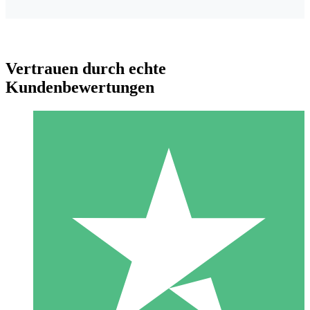
Vertrauen durch echte
Kundenbewertungen
Individuelle Credit-Pakete
Zahlen Sie nach Bedarf mit Download-Credits. Keine
monatliche Verpflichtung erforderlich.
1 Download
10
US$
00