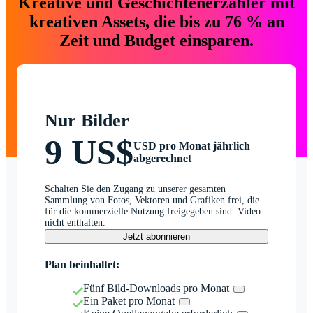
Kreative und Geschichtenerzähler mit
kreativen Assets, die bis zu 76 % an
Zeit und Budget einsparen.
Nur Bilder
9 US$
USD pro Monat jährlich
abgerechnet
Schalten Sie den Zugang zu unserer gesamten
Sammlung von Fotos, Vektoren und Grafiken frei, die
für die kommerzielle Nutzung freigegeben sind. Video
nicht enthalten.
Jetzt abonnieren
Plan beinhaltet:
Fünf Bild-Downloads pro Monat
Ein Paket pro Monat