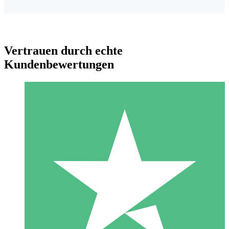
Vertrauen durch echte
Kundenbewertungen
Individuelle Credit-Pakete
Zahlen Sie nach Bedarf mit Download-Credits. Keine
monatliche Verpflichtung erforderlich.
1 Download
10
US$
00