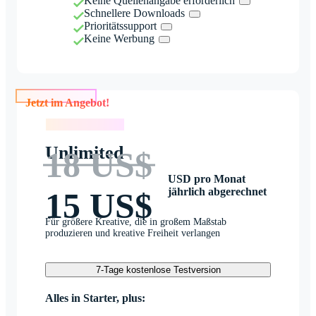
Keine Quellenangabe erforderlich
Schnellere Downloads
Prioritätssupport
Keine Werbung
Jetzt im Angebot!
Jetzt im Angebot!
Unlimited
18 US$
USD pro Monat
jährlich abgerechnet
15 US$
Für größere Kreative, die in großem Maßstab
produzieren und kreative Freiheit verlangen
7-Tage kostenlose Testversion
Alles in Starter, plus: