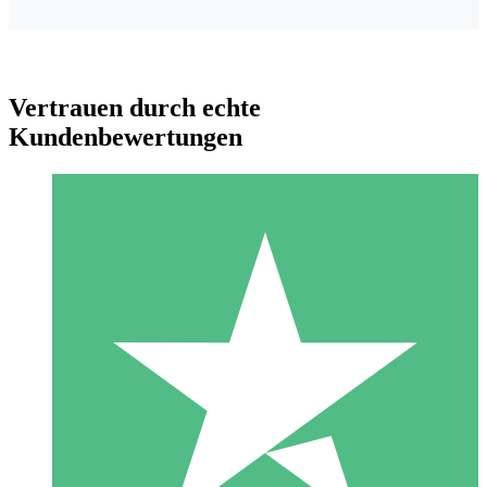
Vertrauen durch echte
Kundenbewertungen
Individuelle Credit-Pakete
Zahlen Sie nach Bedarf mit Download-Credits. Keine
monatliche Verpflichtung erforderlich.
1 Download
10
US$
00