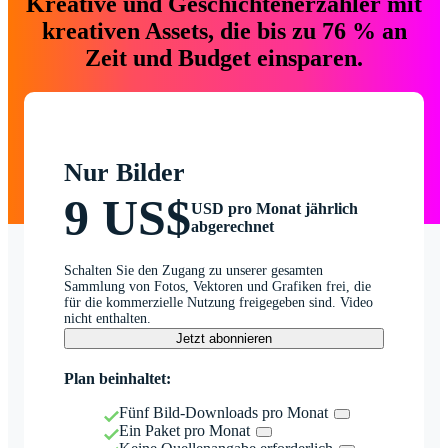
Kreative und Geschichtenerzähler mit
kreativen Assets, die bis zu 76 % an
Zeit und Budget einsparen.
Nur Bilder
9 US$
USD pro Monat jährlich
abgerechnet
Schalten Sie den Zugang zu unserer gesamten
Sammlung von Fotos, Vektoren und Grafiken frei, die
für die kommerzielle Nutzung freigegeben sind. Video
nicht enthalten.
Jetzt abonnieren
Plan beinhaltet:
Fünf Bild-Downloads pro Monat
Ein Paket pro Monat