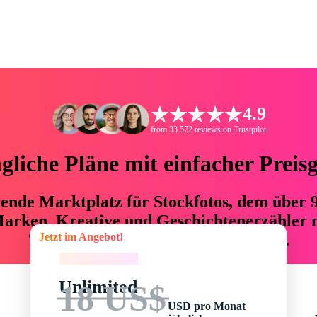
4.9
from 33.572 reviews on Trustpilot
liche Pläne mit einfacher Preis
hrende Marktplatz für Stockfotos, dem über
arken, Kreative und Geschichtenerzähler mi
Jetzt im Angebot!
76 % an Zeit und Budget einsparen.
Jetzt im Angebot!
Unlimited
18 US$
USD pro Monat