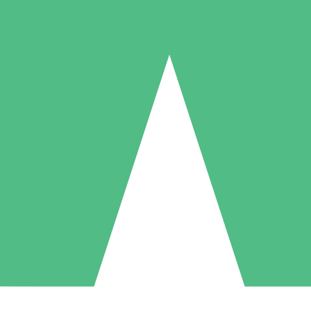
Individuelle Credit-Pakete
 nach Bedarf mit Download-Credits. Keine monatliche Verpflichtung er
1 Download
5 Downloads
10 Downloa
10
15
20
US$
00
US$
00
US$
0