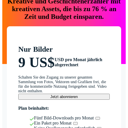
Kreative und Geschichtenerzähler mit
kreativen Assets, die bis zu 76 % an
Zeit und Budget einsparen.
Nur Bilder
9 US$
USD pro Monat jährlich
abgerechnet
Schalten Sie den Zugang zu unserer gesamten
Sammlung von Fotos, Vektoren und Grafiken frei, die
für die kommerzielle Nutzung freigegeben sind. Video
nicht enthalten.
Jetzt abonnieren
Plan beinhaltet:
Fünf Bild-Downloads pro Monat
Ein Paket pro Monat