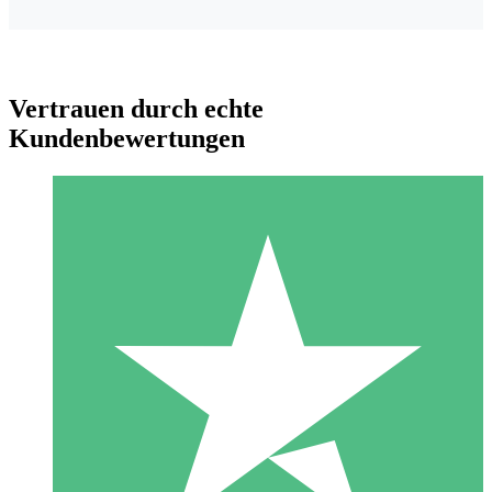
Vertrauen durch echte
Kundenbewertungen
Individuelle Credit-Pakete
Zahlen Sie nach Bedarf mit Download-Credits. Keine
monatliche Verpflichtung erforderlich.
1 Download
10
US$
00