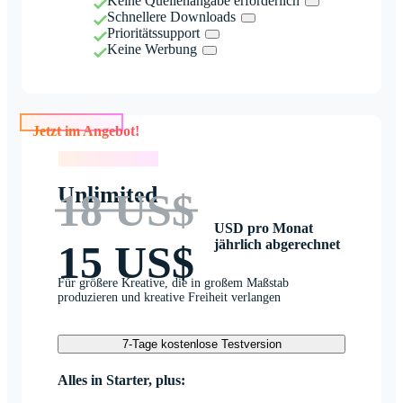
Keine Quellenangabe erforderlich
Schnellere Downloads
Prioritätssupport
Keine Werbung
Jetzt im Angebot!
Jetzt im Angebot!
Unlimited
18 US$
USD pro Monat
jährlich abgerechnet
15 US$
Für größere Kreative, die in großem Maßstab
produzieren und kreative Freiheit verlangen
7-Tage kostenlose Testversion
Alles in Starter, plus: