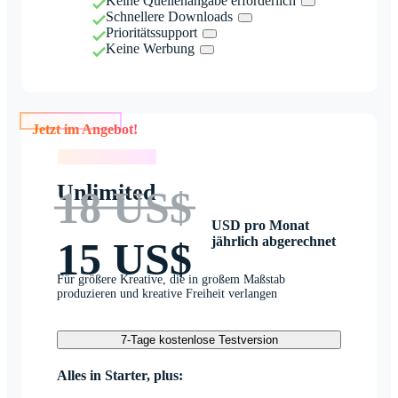
Keine Quellenangabe erforderlich
Schnellere Downloads
Prioritätssupport
Keine Werbung
Jetzt im Angebot!
Jetzt im Angebot!
Unlimited
18 US$
USD pro Monat
jährlich abgerechnet
15 US$
Für größere Kreative, die in großem Maßstab
produzieren und kreative Freiheit verlangen
7-Tage kostenlose Testversion
Alles in Starter, plus: