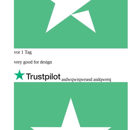
vor 1 Tag
very good for design
asdwqwrqweasd asdqwerq