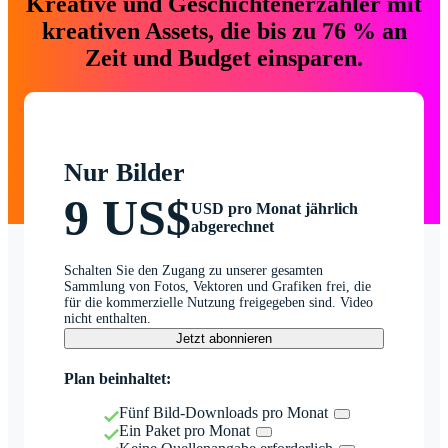
Kreative und Geschichtenerzähler mit
kreativen Assets, die bis zu 76 % an
Zeit und Budget einsparen.
Nur Bilder
9 US$
USD pro Monat jährlich
abgerechnet
Schalten Sie den Zugang zu unserer gesamten
Sammlung von Fotos, Vektoren und Grafiken frei, die
für die kommerzielle Nutzung freigegeben sind. Video
nicht enthalten.
Jetzt abonnieren
Plan beinhaltet:
Fünf Bild-Downloads pro Monat
Ein Paket pro Monat