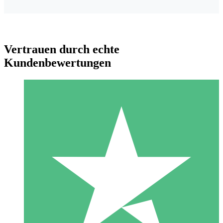
Vertrauen durch echte
Kundenbewertungen
Individuelle Credit-Pakete
Zahlen Sie nach Bedarf mit Download-Credits. Keine
monatliche Verpflichtung erforderlich.
1 Download
10
US$
00