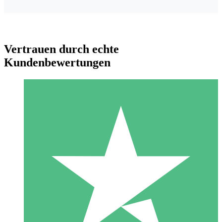
Vertrauen durch echte
Kundenbewertungen
Individuelle Credit-Pakete
Zahlen Sie nach Bedarf mit Download-Credits. Keine
monatliche Verpflichtung erforderlich.
1 Download
10
US$
00