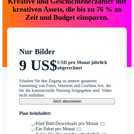
Kreative und Geschichtenerzähler mit
kreativen Assets, die bis zu 76 % an
Zeit und Budget einsparen.
Nur Bilder
9 US$
USD pro Monat jährlich
abgerechnet
Schalten Sie den Zugang zu unserer gesamten
Sammlung von Fotos, Vektoren und Grafiken frei, die
für die kommerzielle Nutzung freigegeben sind. Video
nicht enthalten.
Jetzt abonnieren
Plan beinhaltet:
Fünf Bild-Downloads pro Monat
Ein Paket pro Monat