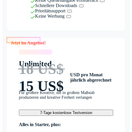
Keine Quellenangabe erforderlich
Schnellere Downloads
Prioritätssupport
Keine Werbung
Jetzt im Angebot!
Jetzt im Angebot!
Unlimited
18 US$
USD pro Monat
jährlich abgerechnet
15 US$
Für größere Kreative, die in großem Maßstab
produzieren und kreative Freiheit verlangen
7-Tage kostenlose Testversion
Alles in Starter, plus: