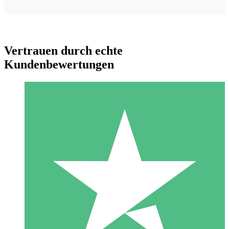
Vertrauen durch echte
Kundenbewertungen
Individuelle Credit-Pakete
Zahlen Sie nach Bedarf mit Download-Credits. Keine
monatliche Verpflichtung erforderlich.
1 Download
10
US$
00