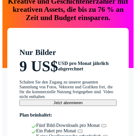
Kreative und Geschichtenerzähler mit
kreativen Assets, die bis zu 76 % an
Zeit und Budget einsparen.
Nur Bilder
9 US$
USD pro Monat jährlich
abgerechnet
Schalten Sie den Zugang zu unserer gesamten
Sammlung von Fotos, Vektoren und Grafiken frei, die
für die kommerzielle Nutzung freigegeben sind. Video
nicht enthalten.
Jetzt abonnieren
Plan beinhaltet:
Fünf Bild-Downloads pro Monat
Ein Paket pro Monat