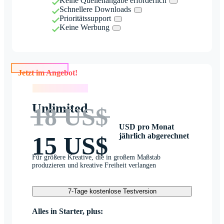
Keine Quellenangabe erforderlich
Schnellere Downloads
Prioritätssupport
Keine Werbung
Jetzt im Angebot!
Jetzt im Angebot!
Unlimited
18 US$
USD pro Monat
jährlich abgerechnet
15 US$
Für größere Kreative, die in großem Maßstab
produzieren und kreative Freiheit verlangen
7-Tage kostenlose Testversion
Alles in Starter, plus: