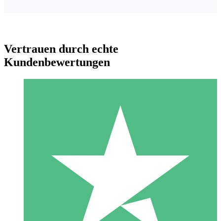
Vertrauen durch echte
Kundenbewertungen
Individuelle Credit-Pakete
Zahlen Sie nach Bedarf mit Download-Credits. Keine
monatliche Verpflichtung erforderlich.
1 Download
10
US$
00