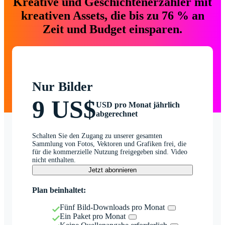
Kreative und Geschichtenerzähler mit
kreativen Assets, die bis zu 76 % an
Zeit und Budget einsparen.
Nur Bilder
9 US$
USD pro Monat jährlich
abgerechnet
Schalten Sie den Zugang zu unserer gesamten
Sammlung von Fotos, Vektoren und Grafiken frei, die
für die kommerzielle Nutzung freigegeben sind. Video
nicht enthalten.
Jetzt abonnieren
Plan beinhaltet:
Fünf Bild-Downloads pro Monat
Ein Paket pro Monat