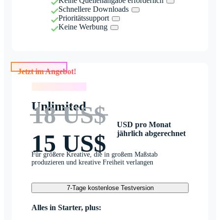
Keine Quellenangabe erforderlich
Schnellere Downloads
Prioritätssupport
Keine Werbung
Jetzt im Angebot!
Jetzt im Angebot!
Unlimited
18 US$
USD pro Monat
jährlich abgerechnet
15 US$
Für größere Kreative, die in großem Maßstab
produzieren und kreative Freiheit verlangen
7-Tage kostenlose Testversion
Alles in Starter, plus: