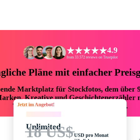
4.9
from 33.572 reviews on Trustpilot
liche Pläne mit einfacher Preis
hrende Marktplatz für Stockfotos, dem über
arken, Kreative und Geschichtenerzähler mi
Jetzt im Angebot!
76 % an Zeit und Budget einsparen.
Jetzt im Angebot!
Unlimited
18 US$
USD pro Monat