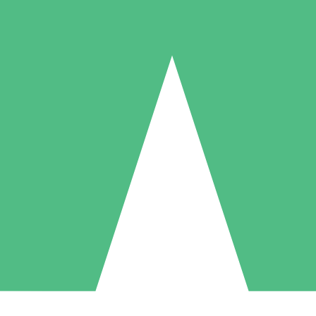
Individuelle Credit-Pakete
 nach Bedarf mit Download-Credits. Keine monatliche Verpflichtung er
1 Download
5 Downloads
10 Downloa
10
15
20
US$
00
US$
00
US$
0