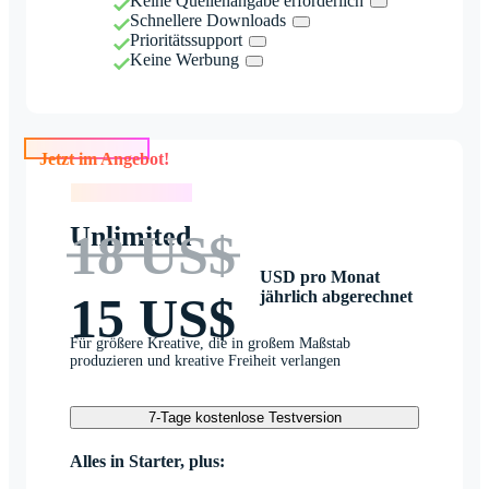
Keine Quellenangabe erforderlich
Schnellere Downloads
Prioritätssupport
Keine Werbung
Jetzt im Angebot!
Jetzt im Angebot!
Unlimited
18 US$
USD pro Monat
jährlich abgerechnet
15 US$
Für größere Kreative, die in großem Maßstab
produzieren und kreative Freiheit verlangen
7-Tage kostenlose Testversion
Alles in Starter, plus: