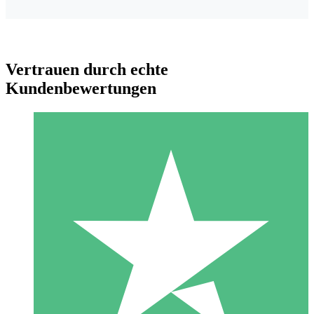
Vertrauen durch echte
Kundenbewertungen
Individuelle Credit-Pakete
Zahlen Sie nach Bedarf mit Download-Credits. Keine
monatliche Verpflichtung erforderlich.
1 Download
10
US$
00