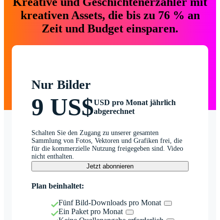
Kreative und Geschichtenerzähler mit
kreativen Assets, die bis zu 76 % an
Zeit und Budget einsparen.
Nur Bilder
9 US$
USD pro Monat jährlich
abgerechnet
Schalten Sie den Zugang zu unserer gesamten
Sammlung von Fotos, Vektoren und Grafiken frei, die
für die kommerzielle Nutzung freigegeben sind. Video
nicht enthalten.
Jetzt abonnieren
Plan beinhaltet:
Fünf Bild-Downloads pro Monat
Ein Paket pro Monat