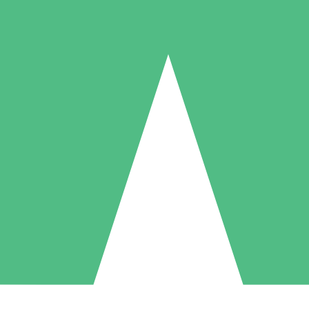
Individuelle Credit-Pakete
 nach Bedarf mit Download-Credits. Keine monatliche Verpflichtung er
1 Download
5 Downloads
10 Downloa
10
15
20
US$
00
US$
00
US$
0