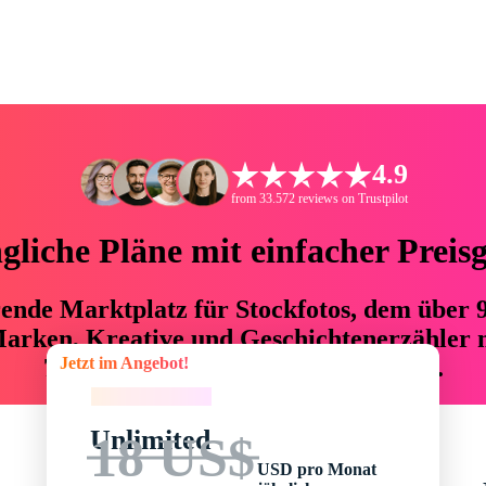
4.9
from 33.572 reviews on Trustpilot
liche Pläne mit einfacher Preis
hrende Marktplatz für Stockfotos, dem über
arken, Kreative und Geschichtenerzähler mi
Jetzt im Angebot!
76 % an Zeit und Budget einsparen.
Jetzt im Angebot!
Unlimited
18 US$
USD pro Monat