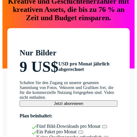
Kreative und Geschichtenerzähler mit
kreativen Assets, die bis zu 76 % an
Zeit und Budget einsparen.
Nur Bilder
9 US$
USD pro Monat jährlich
abgerechnet
Schalten Sie den Zugang zu unserer gesamten
Sammlung von Fotos, Vektoren und Grafiken frei, die
für die kommerzielle Nutzung freigegeben sind. Video
nicht enthalten.
Jetzt abonnieren
Plan beinhaltet:
Fünf Bild-Downloads pro Monat
Ein Paket pro Monat