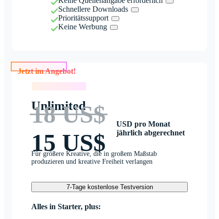
Keine Quellenangabe erforderlich
Schnellere Downloads
Prioritätssupport
Keine Werbung
Jetzt im Angebot!
Jetzt im Angebot!
Unlimited
18 US$
USD pro Monat
jährlich abgerechnet
15 US$
Für größere Kreative, die in großem Maßstab
produzieren und kreative Freiheit verlangen
7-Tage kostenlose Testversion
Alles in Starter, plus: