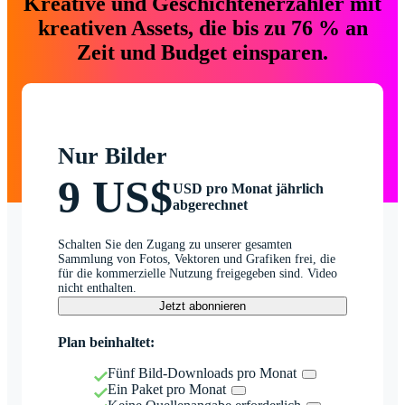
Kreative und Geschichtenerzähler mit
kreativen Assets, die bis zu 76 % an
Zeit und Budget einsparen.
Nur Bilder
9 US$
USD pro Monat jährlich
abgerechnet
Schalten Sie den Zugang zu unserer gesamten
Sammlung von Fotos, Vektoren und Grafiken frei, die
für die kommerzielle Nutzung freigegeben sind. Video
nicht enthalten.
Jetzt abonnieren
Plan beinhaltet:
Fünf Bild-Downloads pro Monat
Ein Paket pro Monat