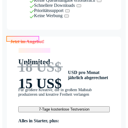
Keine Quellenangabe erforderlich
Schnellere Downloads
Prioritätssupport
Keine Werbung
Jetzt im Angebot!
Jetzt im Angebot!
Unlimited
18 US$
USD pro Monat
jährlich abgerechnet
15 US$
Für größere Kreative, die in großem Maßstab
produzieren und kreative Freiheit verlangen
7-Tage kostenlose Testversion
Alles in Starter, plus: