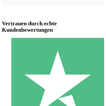
Vertrauen durch echte
Kundenbewertungen
Individuelle Credit-Pakete
Zahlen Sie nach Bedarf mit Download-Credits. Keine
monatliche Verpflichtung erforderlich.
1 Download
10
US$
00