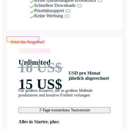
Keine Quellenangabe erforderlich
Schnellere Downloads
Prioritätssupport
Keine Werbung
Jetzt im Angebot!
Jetzt im Angebot!
Unlimited
18 US$
USD pro Monat
jährlich abgerechnet
15 US$
Für größere Kreative, die in großem Maßstab
produzieren und kreative Freiheit verlangen
7-Tage kostenlose Testversion
Alles in Starter, plus: