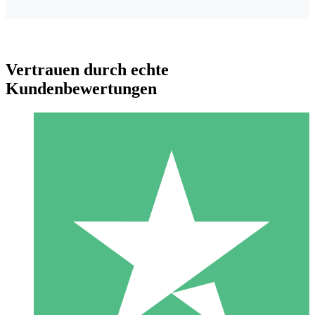
Vertrauen durch echte
Kundenbewertungen
Individuelle Credit-Pakete
Zahlen Sie nach Bedarf mit Download-Credits. Keine
monatliche Verpflichtung erforderlich.
1 Download
10
US$
00