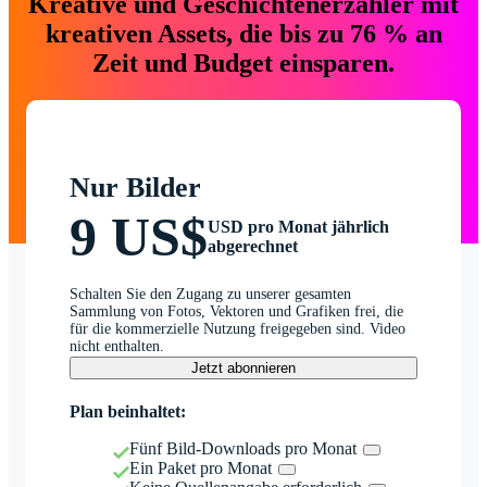
Kreative und Geschichtenerzähler mit
kreativen Assets, die bis zu 76 % an
Zeit und Budget einsparen.
Nur Bilder
9 US$
USD pro Monat jährlich
abgerechnet
Schalten Sie den Zugang zu unserer gesamten
Sammlung von Fotos, Vektoren und Grafiken frei, die
für die kommerzielle Nutzung freigegeben sind. Video
nicht enthalten.
Jetzt abonnieren
Plan beinhaltet:
Fünf Bild-Downloads pro Monat
Ein Paket pro Monat