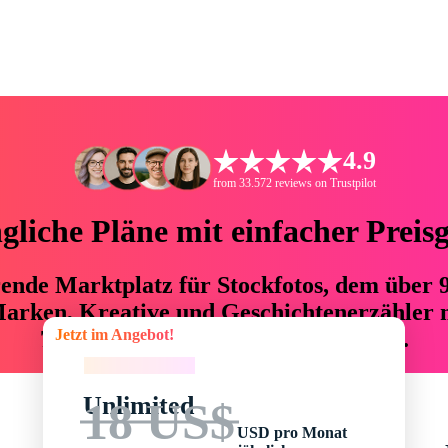
4.9
from 33.572 reviews on Trustpilot
liche Pläne mit einfacher Preis
hrende Marktplatz für Stockfotos, dem über
arken, Kreative und Geschichtenerzähler mi
Jetzt im Angebot!
76 % an Zeit und Budget einsparen.
Jetzt im Angebot!
Unlimited
18 US$
USD pro Monat