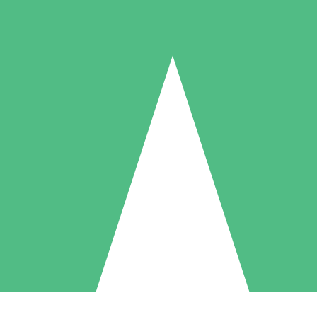
Individuelle Credit-Pakete
 nach Bedarf mit Download-Credits. Keine monatliche Verpflichtung er
1 Download
5 Downloads
10 Downloa
10
15
20
US$
00
US$
00
US$
0