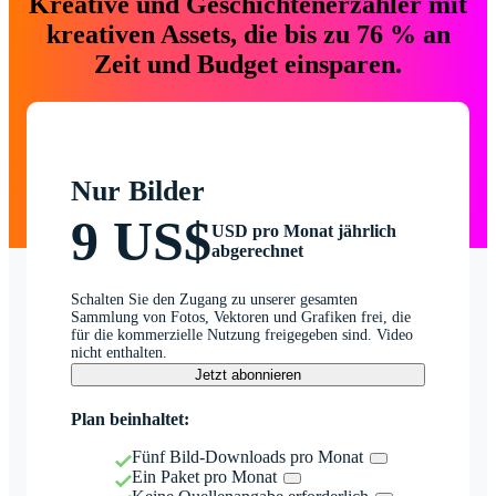
Kreative und Geschichtenerzähler mit
kreativen Assets, die bis zu 76 % an
Zeit und Budget einsparen.
Nur Bilder
9 US$
USD pro Monat jährlich
abgerechnet
Schalten Sie den Zugang zu unserer gesamten
Sammlung von Fotos, Vektoren und Grafiken frei, die
für die kommerzielle Nutzung freigegeben sind. Video
nicht enthalten.
Jetzt abonnieren
Plan beinhaltet:
Fünf Bild-Downloads pro Monat
Ein Paket pro Monat