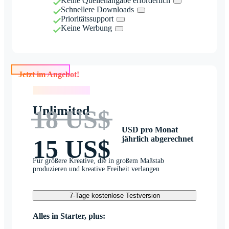
Keine Quellenangabe erforderlich
Schnellere Downloads
Prioritätssupport
Keine Werbung
Jetzt im Angebot!
Jetzt im Angebot!
Unlimited
18 US$
USD pro Monat
jährlich abgerechnet
15 US$
Für größere Kreative, die in großem Maßstab
produzieren und kreative Freiheit verlangen
7-Tage kostenlose Testversion
Alles in Starter, plus: