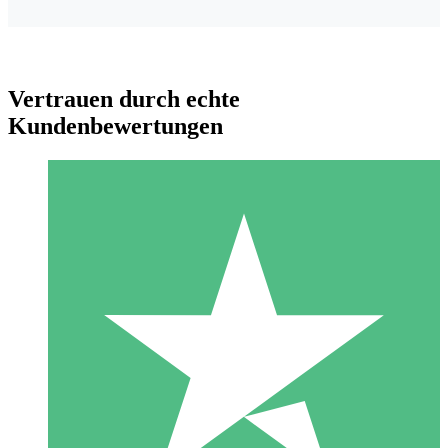
Vertrauen durch echte
Kundenbewertungen
Individuelle Credit-Pakete
Zahlen Sie nach Bedarf mit Download-Credits. Keine
monatliche Verpflichtung erforderlich.
1 Download
10
US$
00