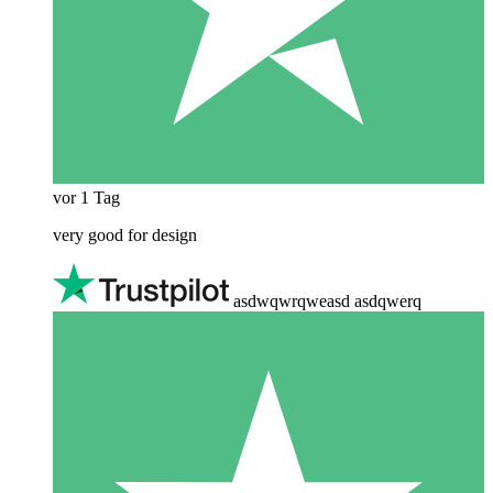
vor 1 Tag
very good for design
asdwqwrqweasd asdqwerq