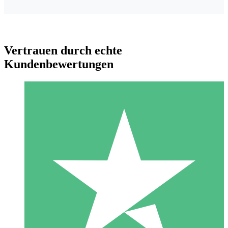
Vertrauen durch echte
Kundenbewertungen
Individuelle Credit-Pakete
Zahlen Sie nach Bedarf mit Download-Credits. Keine
monatliche Verpflichtung erforderlich.
1 Download
10
US$
00