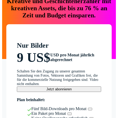
Kreative und Geschichtenerzähler mit
kreativen Assets, die bis zu 76 % an
Zeit und Budget einsparen.
Nur Bilder
9 US$
USD pro Monat jährlich
abgerechnet
Schalten Sie den Zugang zu unserer gesamten
Sammlung von Fotos, Vektoren und Grafiken frei, die
für die kommerzielle Nutzung freigegeben sind. Video
nicht enthalten.
Jetzt abonnieren
Plan beinhaltet:
Fünf Bild-Downloads pro Monat
Ein Paket pro Monat