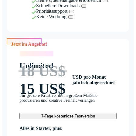
Keine Quellenangabe erforderlich
Schnellere Downloads
Prioritätssupport
Keine Werbung
Jetzt im Angebot!
Jetzt im Angebot!
Unlimited
18 US$
USD pro Monat
jährlich abgerechnet
15 US$
Für größere Kreative, die in großem Maßstab
produzieren und kreative Freiheit verlangen
7-Tage kostenlose Testversion
Alles in Starter, plus: