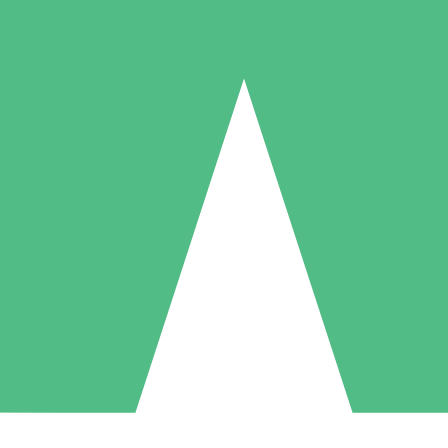
Individuelle Credit-Pakete
 nach Bedarf mit Download-Credits. Keine monatliche Verpflichtung er
1 Download
5 Downloads
10 Downloa
10
15
20
US$
00
US$
00
US$
0