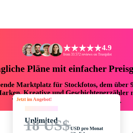
4.9
from 33.572 reviews on Trustpilot
liche Pläne mit einfacher Preis
hrende Marktplatz für Stockfotos, dem über
arken, Kreative und Geschichtenerzähler mi
Jetzt im Angebot!
76 % an Zeit und Budget einsparen.
Jetzt im Angebot!
Unlimited
18 US$
USD pro Monat