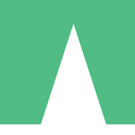
Individuelle Credit-Pakete
 nach Bedarf mit Download-Credits. Keine monatliche Verpflichtung er
1 Download
5 Downloads
10 Downloa
10
15
20
US$
00
US$
00
US$
0