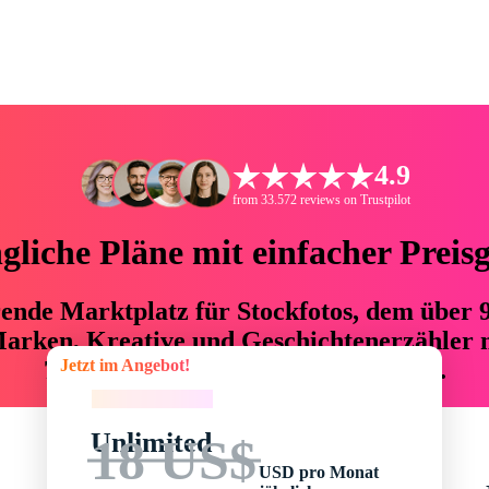
4.9
from 33.572 reviews on Trustpilot
liche Pläne mit einfacher Preis
hrende Marktplatz für Stockfotos, dem über
arken, Kreative und Geschichtenerzähler mi
Jetzt im Angebot!
76 % an Zeit und Budget einsparen.
Jetzt im Angebot!
Unlimited
18 US$
USD pro Monat