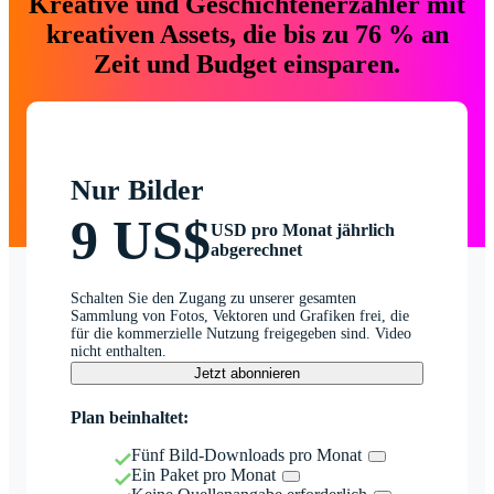
Kreative und Geschichtenerzähler mit
kreativen Assets, die bis zu 76 % an
Zeit und Budget einsparen.
Nur Bilder
9 US$
USD pro Monat jährlich
abgerechnet
Schalten Sie den Zugang zu unserer gesamten
Sammlung von Fotos, Vektoren und Grafiken frei, die
für die kommerzielle Nutzung freigegeben sind. Video
nicht enthalten.
Jetzt abonnieren
Plan beinhaltet:
Fünf Bild-Downloads pro Monat
Ein Paket pro Monat