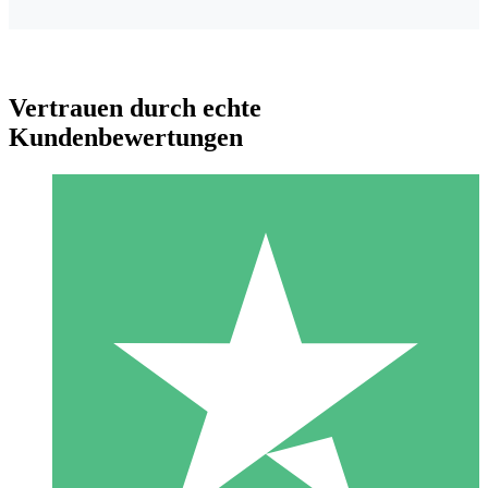
Vertrauen durch echte
Kundenbewertungen
Individuelle Credit-Pakete
Zahlen Sie nach Bedarf mit Download-Credits. Keine
monatliche Verpflichtung erforderlich.
1 Download
10
US$
00