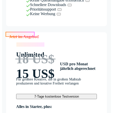
Keine Quellenangabe erforderlich
Schnellere Downloads
Prioritätssupport
Keine Werbung
Jetzt im Angebot!
Jetzt im Angebot!
Unlimited
18 US$
USD pro Monat
jährlich abgerechnet
15 US$
Für größere Kreative, die in großem Maßstab
produzieren und kreative Freiheit verlangen
7-Tage kostenlose Testversion
Alles in Starter, plus: