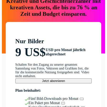
Kreative und Geschichtenerzähler mit
kreativen Assets, die bis zu 76 % an
Zeit und Budget einsparen.
Nur Bilder
9 US$
USD pro Monat jährlich
abgerechnet
Schalten Sie den Zugang zu unserer gesamten
Sammlung von Fotos, Vektoren und Grafiken frei, die
für die kommerzielle Nutzung freigegeben sind. Video
nicht enthalten.
Jetzt abonnieren
Plan beinhaltet:
Fünf Bild-Downloads pro Monat
Ein Paket pro Monat