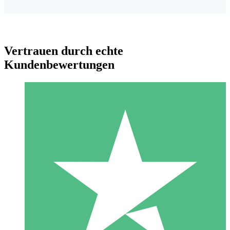
Vertrauen durch echte
Kundenbewertungen
Individuelle Credit-Pakete
Zahlen Sie nach Bedarf mit Download-Credits. Keine
monatliche Verpflichtung erforderlich.
1 Download
10
US$
00