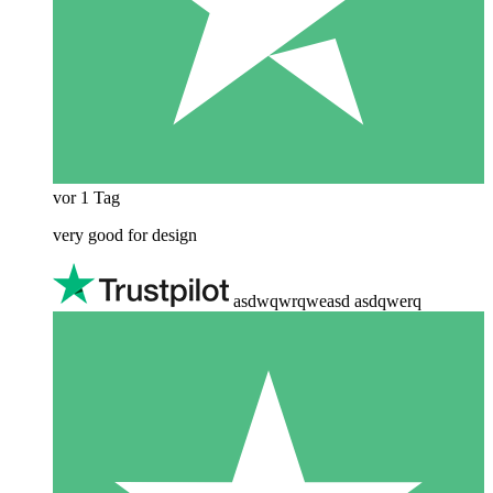
vor 1 Tag
very good for design
asdwqwrqweasd asdqwerq