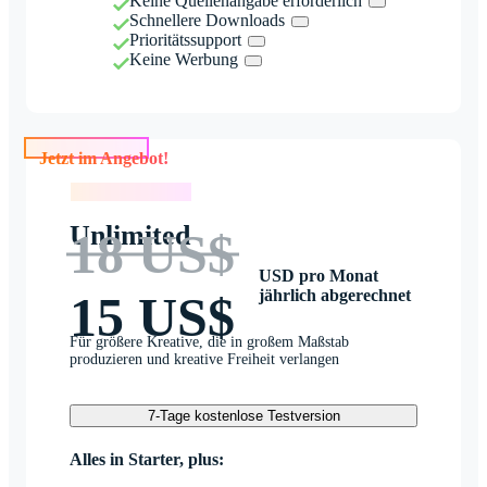
Keine Quellenangabe erforderlich
Schnellere Downloads
Prioritätssupport
Keine Werbung
Jetzt im Angebot!
Jetzt im Angebot!
Unlimited
18 US$
USD pro Monat
jährlich abgerechnet
15 US$
Für größere Kreative, die in großem Maßstab
produzieren und kreative Freiheit verlangen
7-Tage kostenlose Testversion
Alles in Starter, plus: