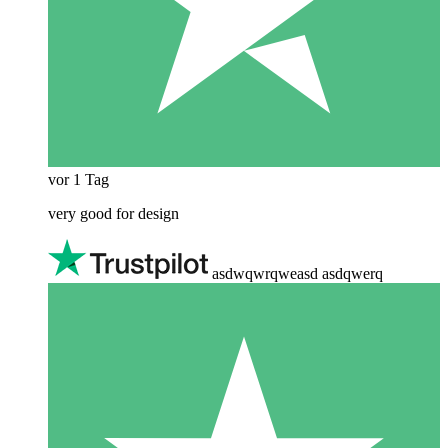
vor 1 Tag
very good for design
asdwqwrqweasd asdqwerq