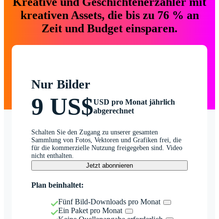
Kreative und Geschichtenerzähler mit
kreativen Assets, die bis zu 76 % an
Zeit und Budget einsparen.
Nur Bilder
9 US$
USD pro Monat jährlich
abgerechnet
Schalten Sie den Zugang zu unserer gesamten
Sammlung von Fotos, Vektoren und Grafiken frei, die
für die kommerzielle Nutzung freigegeben sind. Video
nicht enthalten.
Jetzt abonnieren
Plan beinhaltet:
Fünf Bild-Downloads pro Monat
Ein Paket pro Monat