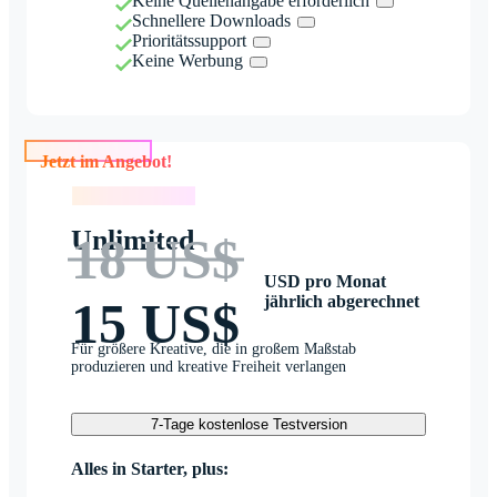
Keine Quellenangabe erforderlich
Schnellere Downloads
Prioritätssupport
Keine Werbung
Jetzt im Angebot!
Jetzt im Angebot!
Unlimited
18 US$
USD pro Monat
jährlich abgerechnet
15 US$
Für größere Kreative, die in großem Maßstab
produzieren und kreative Freiheit verlangen
7-Tage kostenlose Testversion
Alles in Starter, plus: