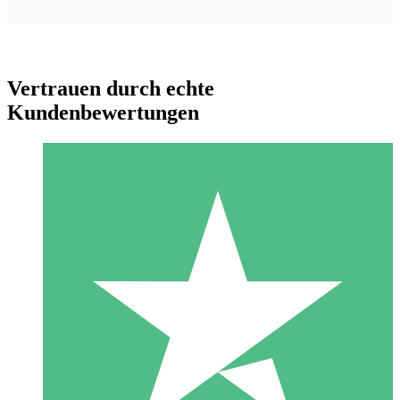
Vertrauen durch echte
Kundenbewertungen
Individuelle Credit-Pakete
Zahlen Sie nach Bedarf mit Download-Credits. Keine
monatliche Verpflichtung erforderlich.
1 Download
10
US$
00