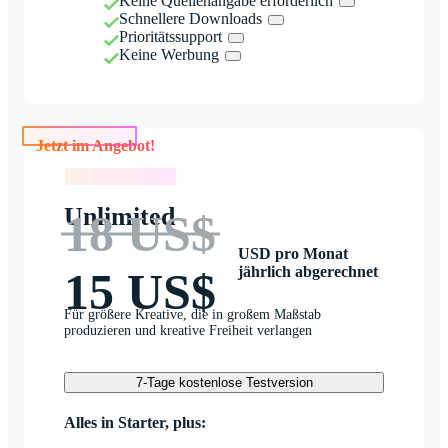
Keine Quellenangabe erforderlich
Schnellere Downloads
Prioritätssupport
Keine Werbung
Jetzt im Angebot!
Jetzt im Angebot!
Unlimited
18 US$
USD pro Monat
jährlich abgerechnet
15 US$
Für größere Kreative, die in großem Maßstab
produzieren und kreative Freiheit verlangen
7-Tage kostenlose Testversion
Alles in Starter, plus: