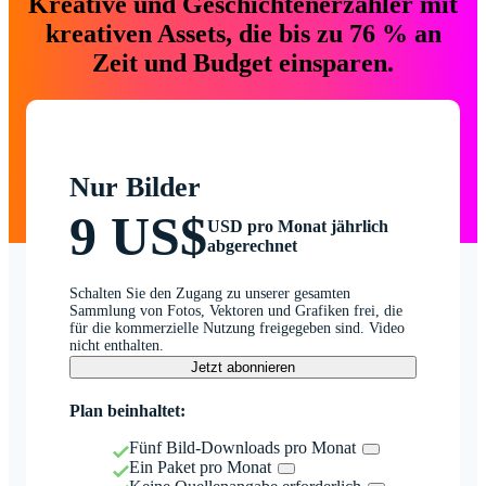
Kreative und Geschichtenerzähler mit
kreativen Assets, die bis zu 76 % an
Zeit und Budget einsparen.
Nur Bilder
9 US$
USD pro Monat jährlich
abgerechnet
Schalten Sie den Zugang zu unserer gesamten
Sammlung von Fotos, Vektoren und Grafiken frei, die
für die kommerzielle Nutzung freigegeben sind. Video
nicht enthalten.
Jetzt abonnieren
Plan beinhaltet:
Fünf Bild-Downloads pro Monat
Ein Paket pro Monat