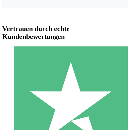
Vertrauen durch echte
Kundenbewertungen
Individuelle Credit-Pakete
Zahlen Sie nach Bedarf mit Download-Credits. Keine
monatliche Verpflichtung erforderlich.
1 Download
10
US$
00