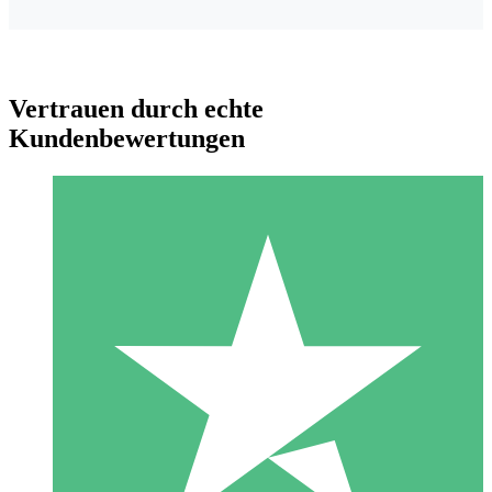
Vertrauen durch echte
Kundenbewertungen
Individuelle Credit-Pakete
Zahlen Sie nach Bedarf mit Download-Credits. Keine
monatliche Verpflichtung erforderlich.
1 Download
10
US$
00