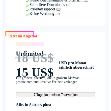
Keine Quellenangabe erforderlich
Schnellere Downloads
Prioritätssupport
Keine Werbung
Jetzt im Angebot!
Jetzt im Angebot!
Unlimited
18 US$
USD pro Monat
jährlich abgerechnet
15 US$
Für größere Kreative, die in großem Maßstab
produzieren und kreative Freiheit verlangen
7-Tage kostenlose Testversion
Alles in Starter, plus: