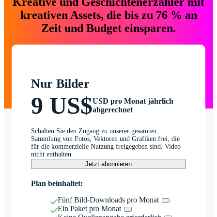
Kreative und Geschichtenerzähler mit
kreativen Assets, die bis zu 76 % an
Zeit und Budget einsparen.
Nur Bilder
9 US$
USD pro Monat jährlich
abgerechnet
Schalten Sie den Zugang zu unserer gesamten
Sammlung von Fotos, Vektoren und Grafiken frei, die
für die kommerzielle Nutzung freigegeben sind. Video
nicht enthalten.
Jetzt abonnieren
Plan beinhaltet:
Fünf Bild-Downloads pro Monat
Ein Paket pro Monat