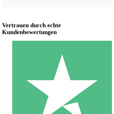
Vertrauen durch echte
Kundenbewertungen
Individuelle Credit-Pakete
Zahlen Sie nach Bedarf mit Download-Credits. Keine
monatliche Verpflichtung erforderlich.
1 Download
10
US$
00