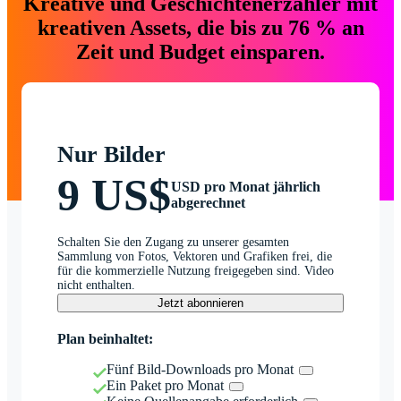
Kreative und Geschichtenerzähler mit
kreativen Assets, die bis zu 76 % an
Zeit und Budget einsparen.
Nur Bilder
9 US$
USD pro Monat jährlich
abgerechnet
Schalten Sie den Zugang zu unserer gesamten
Sammlung von Fotos, Vektoren und Grafiken frei, die
für die kommerzielle Nutzung freigegeben sind. Video
nicht enthalten.
Jetzt abonnieren
Plan beinhaltet:
Fünf Bild-Downloads pro Monat
Ein Paket pro Monat