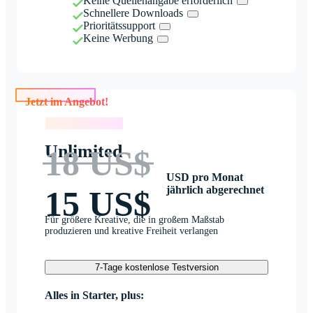
Keine Quellenangabe erforderlich
Schnellere Downloads
Prioritätssupport
Keine Werbung
Jetzt im Angebot!
Jetzt im Angebot!
Unlimited
18 US$
USD pro Monat
jährlich abgerechnet
15 US$
Für größere Kreative, die in großem Maßstab
produzieren und kreative Freiheit verlangen
7-Tage kostenlose Testversion
Alles in Starter, plus: