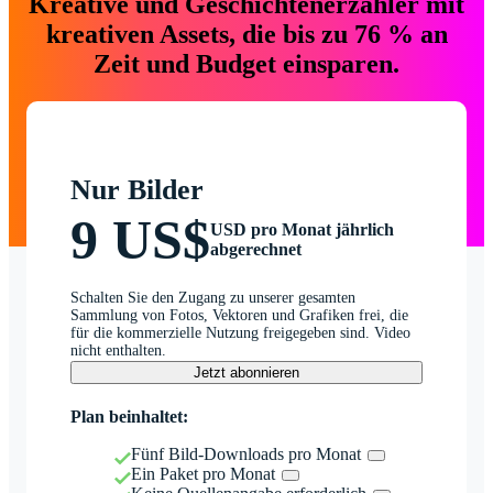
Kreative und Geschichtenerzähler mit
kreativen Assets, die bis zu 76 % an
Zeit und Budget einsparen.
Nur Bilder
9 US$
USD pro Monat jährlich
abgerechnet
Schalten Sie den Zugang zu unserer gesamten
Sammlung von Fotos, Vektoren und Grafiken frei, die
für die kommerzielle Nutzung freigegeben sind. Video
nicht enthalten.
Jetzt abonnieren
Plan beinhaltet:
Fünf Bild-Downloads pro Monat
Ein Paket pro Monat