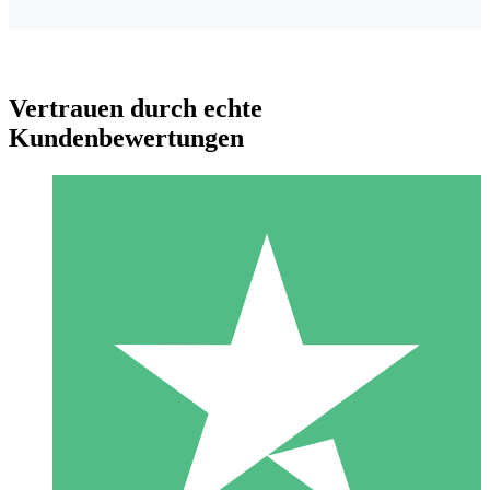
Vertrauen durch echte
Kundenbewertungen
Individuelle Credit-Pakete
Zahlen Sie nach Bedarf mit Download-Credits. Keine
monatliche Verpflichtung erforderlich.
1 Download
10
US$
00