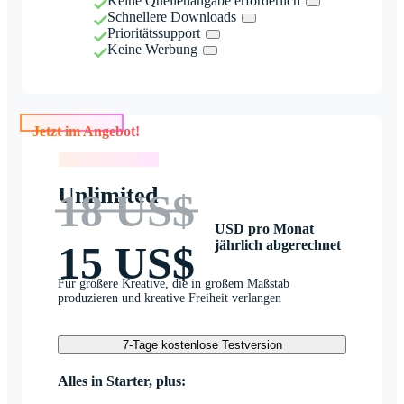
Keine Quellenangabe erforderlich
Schnellere Downloads
Prioritätssupport
Keine Werbung
Jetzt im Angebot!
Jetzt im Angebot!
Unlimited
18 US$
USD pro Monat
jährlich abgerechnet
15 US$
Für größere Kreative, die in großem Maßstab
produzieren und kreative Freiheit verlangen
7-Tage kostenlose Testversion
Alles in Starter, plus: