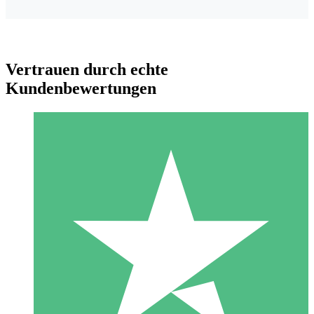
Vertrauen durch echte
Kundenbewertungen
Individuelle Credit-Pakete
Zahlen Sie nach Bedarf mit Download-Credits. Keine
monatliche Verpflichtung erforderlich.
1 Download
10
US$
00