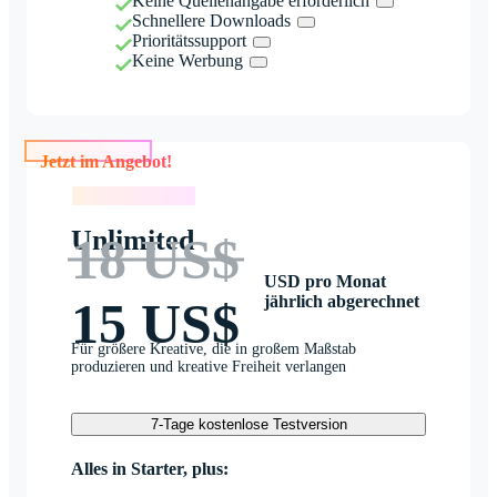
Keine Quellenangabe erforderlich
Schnellere Downloads
Prioritätssupport
Keine Werbung
Jetzt im Angebot!
Jetzt im Angebot!
Unlimited
18 US$
USD pro Monat
jährlich abgerechnet
15 US$
Für größere Kreative, die in großem Maßstab
produzieren und kreative Freiheit verlangen
7-Tage kostenlose Testversion
Alles in Starter, plus: