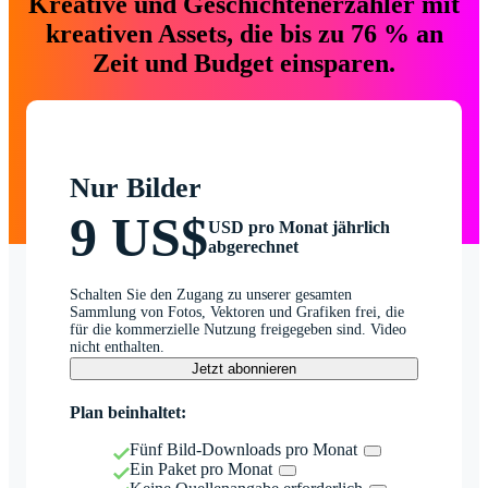
Kreative und Geschichtenerzähler mit
kreativen Assets, die bis zu 76 % an
Zeit und Budget einsparen.
Nur Bilder
9 US$
USD pro Monat jährlich
abgerechnet
Schalten Sie den Zugang zu unserer gesamten
Sammlung von Fotos, Vektoren und Grafiken frei, die
für die kommerzielle Nutzung freigegeben sind. Video
nicht enthalten.
Jetzt abonnieren
Plan beinhaltet:
Fünf Bild-Downloads pro Monat
Ein Paket pro Monat