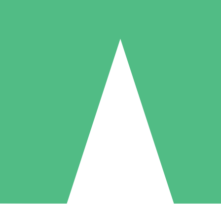
Individuelle Credit-Pakete
 nach Bedarf mit Download-Credits. Keine monatliche Verpflichtung er
1 Download
5 Downloads
10 Downloa
10
15
20
US$
00
US$
00
US$
0