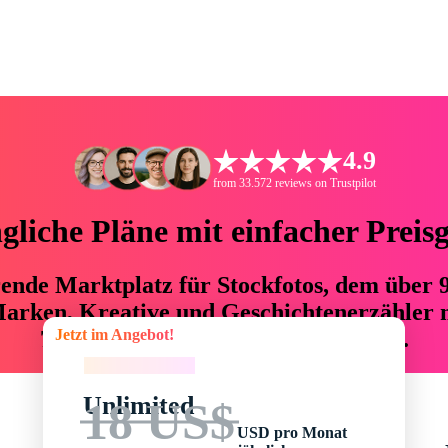
4.9
from 33.572 reviews on Trustpilot
liche Pläne mit einfacher Preis
hrende Marktplatz für Stockfotos, dem über
arken, Kreative und Geschichtenerzähler mi
Jetzt im Angebot!
76 % an Zeit und Budget einsparen.
Jetzt im Angebot!
Unlimited
18 US$
USD pro Monat