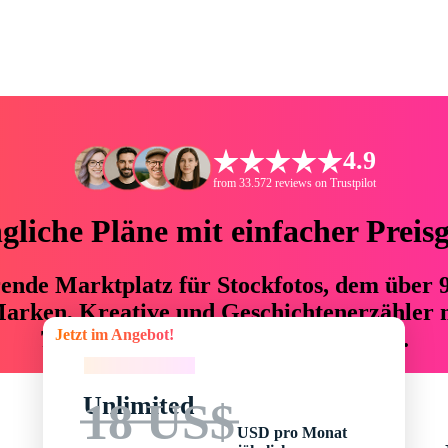
4.9
from 33.572 reviews on Trustpilot
liche Pläne mit einfacher Preis
hrende Marktplatz für Stockfotos, dem über
arken, Kreative und Geschichtenerzähler mi
Jetzt im Angebot!
76 % an Zeit und Budget einsparen.
Jetzt im Angebot!
Unlimited
18 US$
USD pro Monat