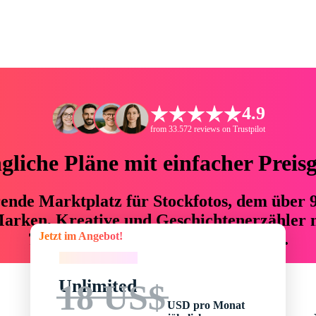
4.9
from 33.572 reviews on Trustpilot
liche Pläne mit einfacher Preis
hrende Marktplatz für Stockfotos, dem über
arken, Kreative und Geschichtenerzähler mi
Jetzt im Angebot!
76 % an Zeit und Budget einsparen.
Jetzt im Angebot!
Unlimited
18 US$
USD pro Monat