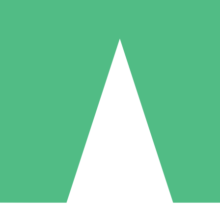
Individuelle Credit-Pakete
 nach Bedarf mit Download-Credits. Keine monatliche Verpflichtung er
1 Download
5 Downloads
10 Downloa
10
15
20
US$
00
US$
00
US$
0