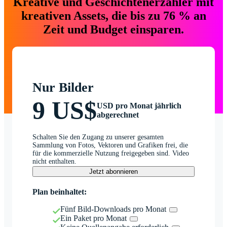
Kreative und Geschichtenerzähler mit
kreativen Assets, die bis zu 76 % an
Zeit und Budget einsparen.
Nur Bilder
9 US$
USD pro Monat jährlich
abgerechnet
Schalten Sie den Zugang zu unserer gesamten
Sammlung von Fotos, Vektoren und Grafiken frei, die
für die kommerzielle Nutzung freigegeben sind. Video
nicht enthalten.
Jetzt abonnieren
Plan beinhaltet:
Fünf Bild-Downloads pro Monat
Ein Paket pro Monat