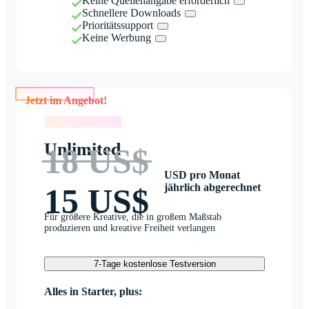
Keine Quellenangabe erforderlich
Schnellere Downloads
Prioritätssupport
Keine Werbung
Jetzt im Angebot!
Jetzt im Angebot!
Unlimited
18 US$
USD pro Monat
jährlich abgerechnet
15 US$
Für größere Kreative, die in großem Maßstab
produzieren und kreative Freiheit verlangen
7-Tage kostenlose Testversion
Alles in Starter, plus: