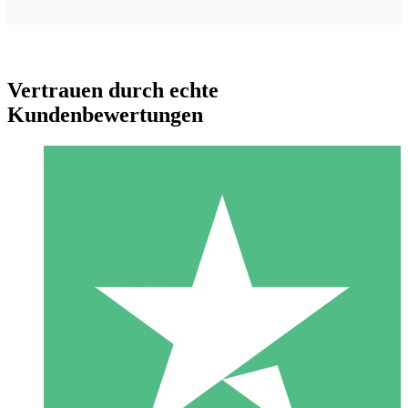
Vertrauen durch echte
Kundenbewertungen
Individuelle Credit-Pakete
Zahlen Sie nach Bedarf mit Download-Credits. Keine
monatliche Verpflichtung erforderlich.
1 Download
10
US$
00