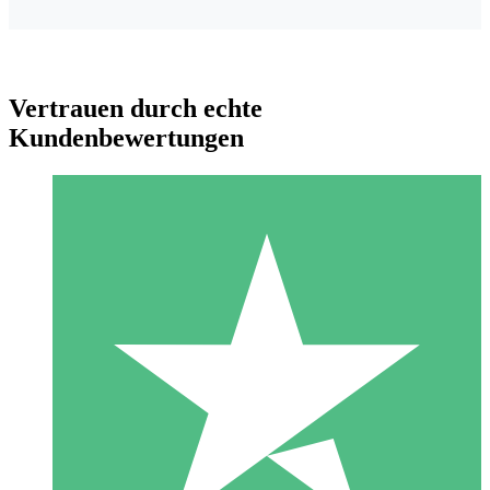
Vertrauen durch echte
Kundenbewertungen
Individuelle Credit-Pakete
Zahlen Sie nach Bedarf mit Download-Credits. Keine
monatliche Verpflichtung erforderlich.
1 Download
10
US$
00