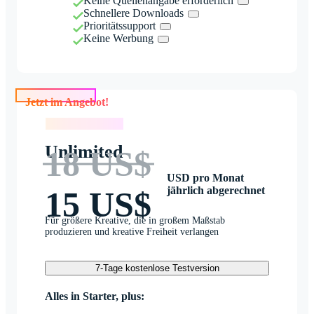
Keine Quellenangabe erforderlich
Schnellere Downloads
Prioritätssupport
Keine Werbung
Jetzt im Angebot!
Jetzt im Angebot!
Unlimited
18 US$
USD pro Monat
jährlich abgerechnet
15 US$
Für größere Kreative, die in großem Maßstab
produzieren und kreative Freiheit verlangen
7-Tage kostenlose Testversion
Alles in Starter, plus: