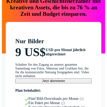
Kreative und Geschichtenerzähler mit
kreativen Assets, die bis zu 76 % an
Zeit und Budget einsparen.
Nur Bilder
9 US$
USD pro Monat jährlich
abgerechnet
Schalten Sie den Zugang zu unserer gesamten
Sammlung von Fotos, Vektoren und Grafiken frei, die
für die kommerzielle Nutzung freigegeben sind. Video
nicht enthalten.
Jetzt abonnieren
Plan beinhaltet:
Fünf Bild-Downloads pro Monat
Ein Paket pro Monat