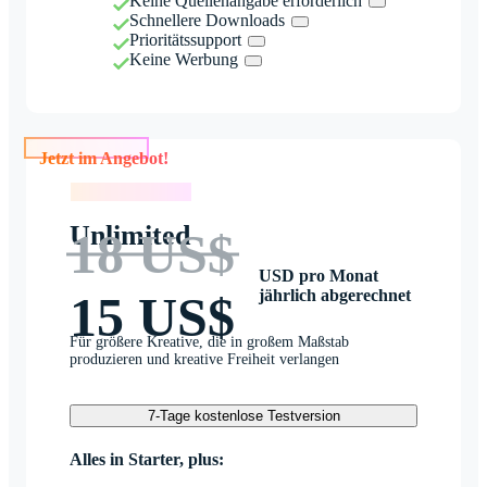
Keine Quellenangabe erforderlich
Schnellere Downloads
Prioritätssupport
Keine Werbung
Jetzt im Angebot!
Jetzt im Angebot!
Unlimited
18 US$
USD pro Monat
jährlich abgerechnet
15 US$
Für größere Kreative, die in großem Maßstab
produzieren und kreative Freiheit verlangen
7-Tage kostenlose Testversion
Alles in Starter, plus: