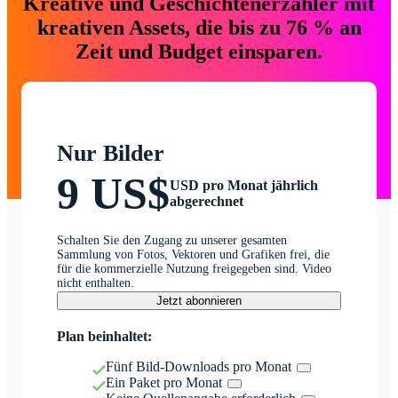
Kreative und Geschichtenerzähler mit
kreativen Assets, die bis zu 76 % an
Zeit und Budget einsparen.
Nur Bilder
9 US$
USD pro Monat jährlich
abgerechnet
Schalten Sie den Zugang zu unserer gesamten
Sammlung von Fotos, Vektoren und Grafiken frei, die
für die kommerzielle Nutzung freigegeben sind. Video
nicht enthalten.
Jetzt abonnieren
Plan beinhaltet:
Fünf Bild-Downloads pro Monat
Ein Paket pro Monat