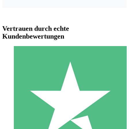
Vertrauen durch echte
Kundenbewertungen
Individuelle Credit-Pakete
Zahlen Sie nach Bedarf mit Download-Credits. Keine
monatliche Verpflichtung erforderlich.
1 Download
10
US$
00