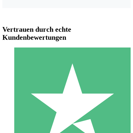
Vertrauen durch echte
Kundenbewertungen
Individuelle Credit-Pakete
Zahlen Sie nach Bedarf mit Download-Credits. Keine
monatliche Verpflichtung erforderlich.
1 Download
10
US$
00