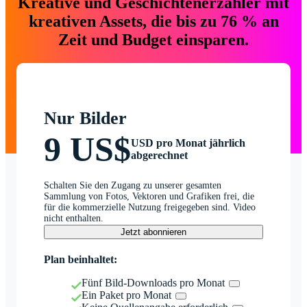
Kreative und Geschichtenerzähler mit
kreativen Assets, die bis zu 76 % an
Zeit und Budget einsparen.
Nur Bilder
9 US$
USD pro Monat jährlich
abgerechnet
Schalten Sie den Zugang zu unserer gesamten
Sammlung von Fotos, Vektoren und Grafiken frei, die
für die kommerzielle Nutzung freigegeben sind. Video
nicht enthalten.
Jetzt abonnieren
Plan beinhaltet:
Fünf Bild-Downloads pro Monat
Ein Paket pro Monat