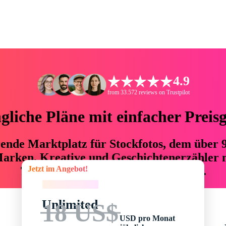
4.9
from 33.572 reviews on Trustpilot
liche Pläne mit einfacher Preis
hrende Marktplatz für Stockfotos, dem über
arken, Kreative und Geschichtenerzähler mi
Jetzt im Angebot!
76 % an Zeit und Budget einsparen.
Jetzt im Angebot!
Unlimited
18 US$
USD pro Monat