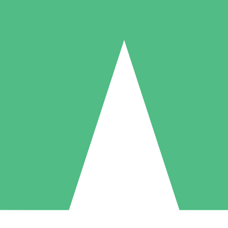
Individuelle Credit-Pakete
 nach Bedarf mit Download-Credits. Keine monatliche Verpflichtung er
1 Download
5 Downloads
10 Downloa
10
15
20
US$
00
US$
00
US$
0