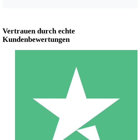
Vertrauen durch echte
Kundenbewertungen
Individuelle Credit-Pakete
Zahlen Sie nach Bedarf mit Download-Credits. Keine
monatliche Verpflichtung erforderlich.
1 Download
10
US$
00