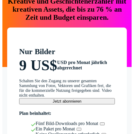
Kreative und Geschichtenerzähler mit
kreativen Assets, die bis zu 76 % an
Zeit und Budget einsparen.
Nur Bilder
9 US$
USD pro Monat jährlich
abgerechnet
Schalten Sie den Zugang zu unserer gesamten
Sammlung von Fotos, Vektoren und Grafiken frei, die
für die kommerzielle Nutzung freigegeben sind. Video
nicht enthalten.
Jetzt abonnieren
Plan beinhaltet:
Fünf Bild-Downloads pro Monat
Ein Paket pro Monat