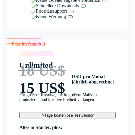
Keine Quellenangabe erforderlich
Schnellere Downloads
Prioritätssupport
Keine Werbung
Jetzt im Angebot!
Jetzt im Angebot!
Unlimited
18 US$
USD pro Monat
jährlich abgerechnet
15 US$
Für größere Kreative, die in großem Maßstab
produzieren und kreative Freiheit verlangen
7-Tage kostenlose Testversion
Alles in Starter, plus: