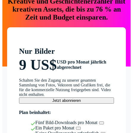
Kreative und Geschichtenerzähler mit
kreativen Assets, die bis zu 76 % an
Zeit und Budget einsparen.
Nur Bilder
9 US$
USD pro Monat jährlich
abgerechnet
Schalten Sie den Zugang zu unserer gesamten
Sammlung von Fotos, Vektoren und Grafiken frei, die
für die kommerzielle Nutzung freigegeben sind. Video
nicht enthalten.
Jetzt abonnieren
Plan beinhaltet:
Fünf Bild-Downloads pro Monat
Ein Paket pro Monat