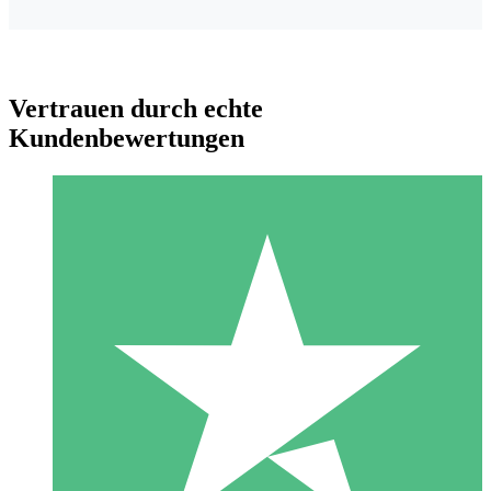
Vertrauen durch echte
Kundenbewertungen
Individuelle Credit-Pakete
Zahlen Sie nach Bedarf mit Download-Credits. Keine
monatliche Verpflichtung erforderlich.
1 Download
10
US$
00