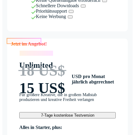
Keine Quellenangabe erforderlich
Schnellere Downloads
Prioritätssupport
Keine Werbung
Jetzt im Angebot!
Jetzt im Angebot!
Unlimited
18 US$
USD pro Monat
jährlich abgerechnet
15 US$
Für größere Kreative, die in großem Maßstab
produzieren und kreative Freiheit verlangen
7-Tage kostenlose Testversion
Alles in Starter, plus: