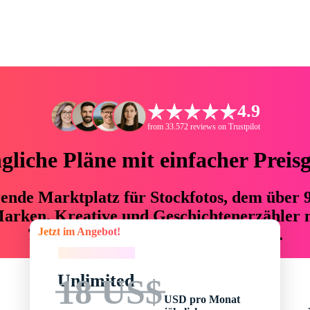
4.9
from 33.572 reviews on Trustpilot
liche Pläne mit einfacher Preis
hrende Marktplatz für Stockfotos, dem über
arken, Kreative und Geschichtenerzähler mi
Jetzt im Angebot!
76 % an Zeit und Budget einsparen.
Jetzt im Angebot!
Unlimited
18 US$
USD pro Monat