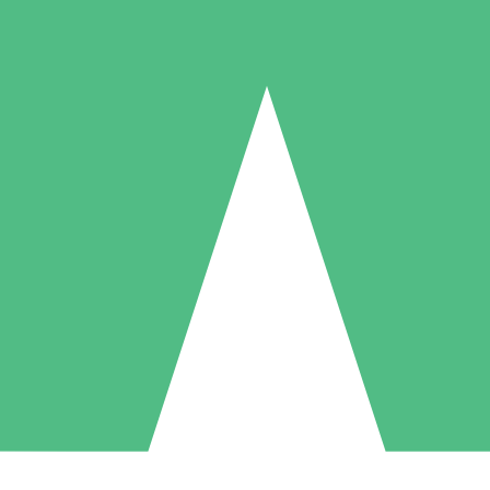
Individuelle Credit-Pakete
 nach Bedarf mit Download-Credits. Keine monatliche Verpflichtung er
1 Download
5 Downloads
10 Downloa
10
15
20
US$
00
US$
00
US$
0