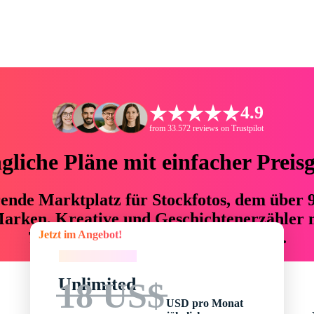
4.9
from 33.572 reviews on Trustpilot
liche Pläne mit einfacher Preis
hrende Marktplatz für Stockfotos, dem über
arken, Kreative und Geschichtenerzähler mi
Jetzt im Angebot!
76 % an Zeit und Budget einsparen.
Jetzt im Angebot!
Unlimited
18 US$
USD pro Monat