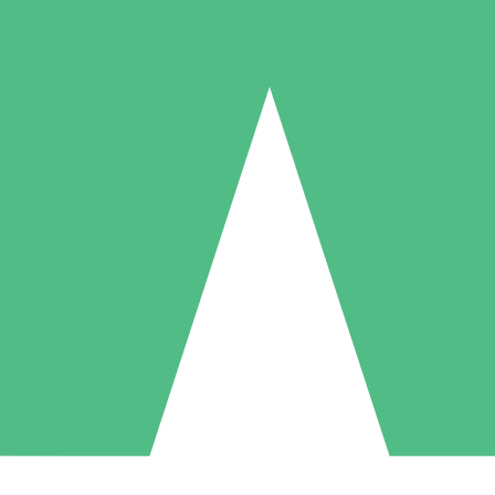
Individuelle Credit-Pakete
 nach Bedarf mit Download-Credits. Keine monatliche Verpflichtung er
1 Download
5 Downloads
10 Downloa
10
15
20
US$
00
US$
00
US$
0