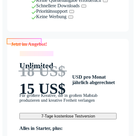
Keine Quellenangabe erforderlich
Schnellere Downloads
Prioritätssupport
Keine Werbung
Jetzt im Angebot!
Jetzt im Angebot!
Unlimited
18 US$
USD pro Monat
jährlich abgerechnet
15 US$
Für größere Kreative, die in großem Maßstab
produzieren und kreative Freiheit verlangen
7-Tage kostenlose Testversion
Alles in Starter, plus: