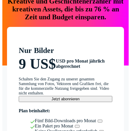
Kreative und Geschichtenerzähler mit
kreativen Assets, die bis zu 76 % an
Zeit und Budget einsparen.
Nur Bilder
9 US$
USD pro Monat jährlich
abgerechnet
Schalten Sie den Zugang zu unserer gesamten
Sammlung von Fotos, Vektoren und Grafiken frei, die
für die kommerzielle Nutzung freigegeben sind. Video
nicht enthalten.
Jetzt abonnieren
Plan beinhaltet:
Fünf Bild-Downloads pro Monat
Ein Paket pro Monat