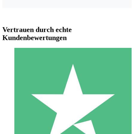
Vertrauen durch echte
Kundenbewertungen
Individuelle Credit-Pakete
Zahlen Sie nach Bedarf mit Download-Credits. Keine
monatliche Verpflichtung erforderlich.
1 Download
10
US$
00