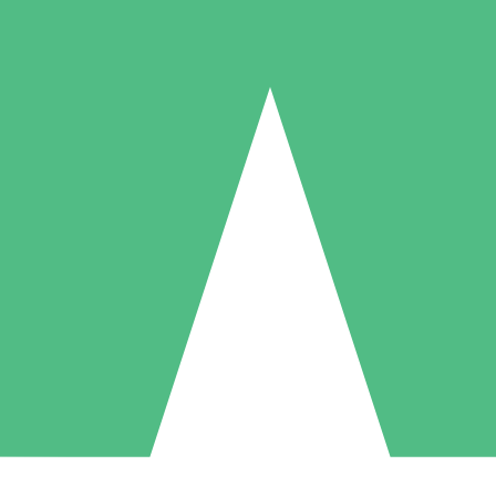
Individuelle Credit-Pakete
 nach Bedarf mit Download-Credits. Keine monatliche Verpflichtung er
1 Download
5 Downloads
10 Downloa
10
15
20
US$
00
US$
00
US$
0