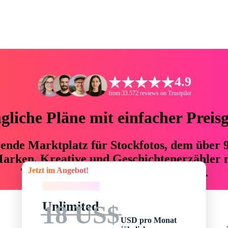
4.9
from 33.572 reviews on Trustpilot
liche Pläne mit einfacher Preis
hrende Marktplatz für Stockfotos, dem über
arken, Kreative und Geschichtenerzähler mi
Jetzt im Angebot!
76 % an Zeit und Budget einsparen.
Jetzt im Angebot!
Unlimited
18 US$
USD pro Monat