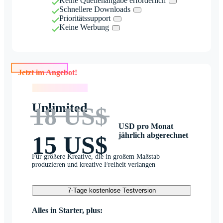
Keine Quellenangabe erforderlich
Schnellere Downloads
Prioritätssupport
Keine Werbung
Jetzt im Angebot!
Jetzt im Angebot!
Unlimited
18 US$
USD pro Monat
jährlich abgerechnet
15 US$
Für größere Kreative, die in großem Maßstab
produzieren und kreative Freiheit verlangen
7-Tage kostenlose Testversion
Alles in Starter, plus: