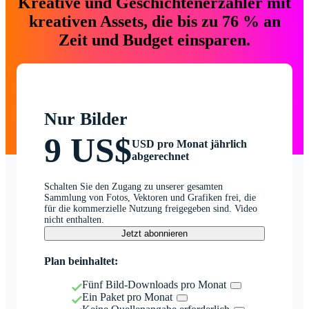
Kreative und Geschichtenerzähler mit
kreativen Assets, die bis zu 76 % an
Zeit und Budget einsparen.
Nur Bilder
9 US$
USD pro Monat jährlich
abgerechnet
Schalten Sie den Zugang zu unserer gesamten
Sammlung von Fotos, Vektoren und Grafiken frei, die
für die kommerzielle Nutzung freigegeben sind. Video
nicht enthalten.
Jetzt abonnieren
Plan beinhaltet:
Fünf Bild-Downloads pro Monat
Ein Paket pro Monat