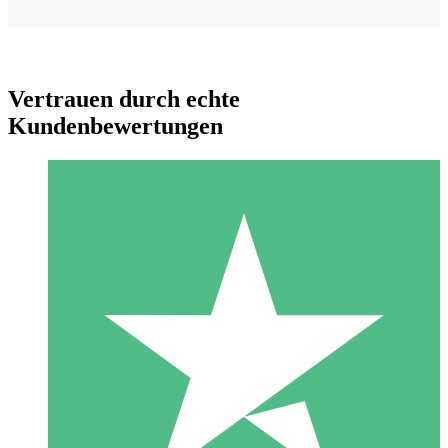
Vertrauen durch echte
Kundenbewertungen
Individuelle Credit-Pakete
Zahlen Sie nach Bedarf mit Download-Credits. Keine
monatliche Verpflichtung erforderlich.
1 Download
10
US$
00