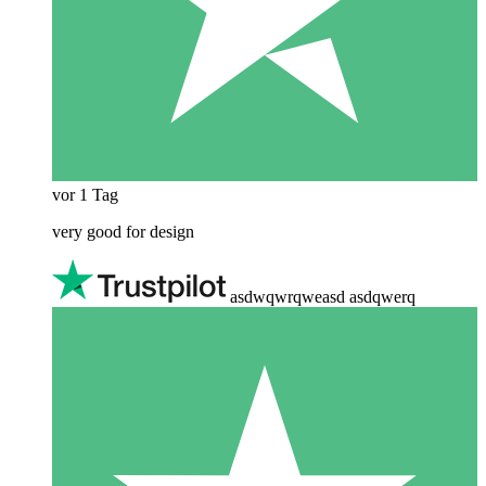
vor 1 Tag
very good for design
asdwqwrqweasd asdqwerq