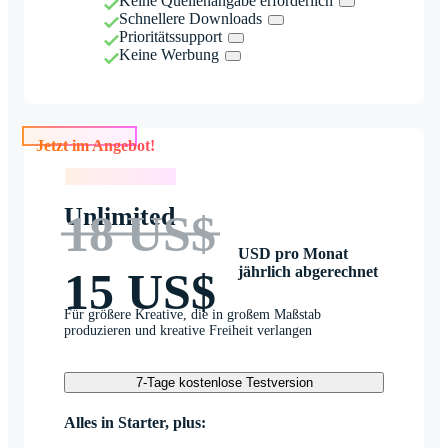
Keine Quellenangabe erforderlich
Schnellere Downloads
Prioritätssupport
Keine Werbung
Jetzt im Angebot!
Jetzt im Angebot!
Unlimited
18 US$
USD pro Monat
jährlich abgerechnet
15 US$
Für größere Kreative, die in großem Maßstab
produzieren und kreative Freiheit verlangen
7-Tage kostenlose Testversion
Alles in Starter, plus: