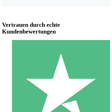
Vertrauen durch echte
Kundenbewertungen
Individuelle Credit-Pakete
Zahlen Sie nach Bedarf mit Download-Credits. Keine
monatliche Verpflichtung erforderlich.
1 Download
10
US$
00