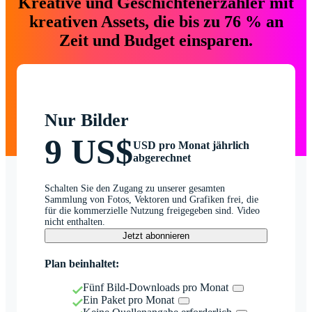
Kreative und Geschichtenerzähler mit
kreativen Assets, die bis zu 76 % an
Zeit und Budget einsparen.
Nur Bilder
9 US$
USD pro Monat jährlich
abgerechnet
Schalten Sie den Zugang zu unserer gesamten
Sammlung von Fotos, Vektoren und Grafiken frei, die
für die kommerzielle Nutzung freigegeben sind. Video
nicht enthalten.
Jetzt abonnieren
Plan beinhaltet:
Fünf Bild-Downloads pro Monat
Ein Paket pro Monat