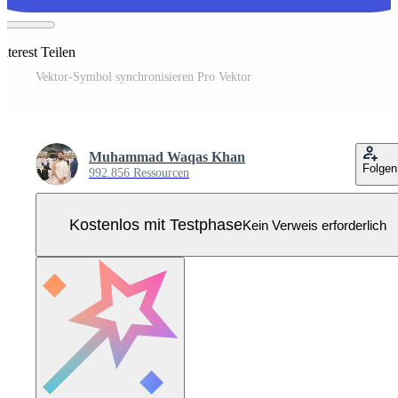
nterest Teilen
Vektor-Symbol synchronisieren Pro Vektor
Muhammad Waqas Khan
Folgen
992.856 Ressourcen
Kostenlos mit Testphase
Kein Verweis erforderlich