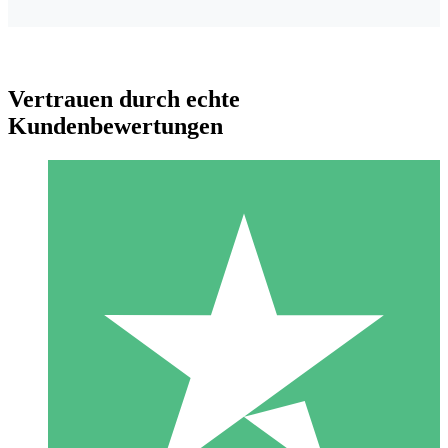
Vertrauen durch echte
Kundenbewertungen
Individuelle Credit-Pakete
Zahlen Sie nach Bedarf mit Download-Credits. Keine
monatliche Verpflichtung erforderlich.
1 Download
10
US$
00