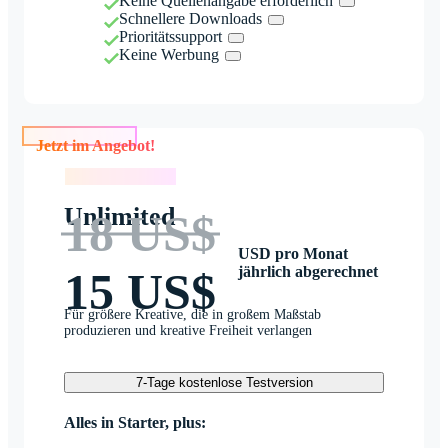
Keine Quellenangabe erforderlich
Schnellere Downloads
Prioritätssupport
Keine Werbung
Jetzt im Angebot!
Jetzt im Angebot!
Unlimited
18 US$
USD pro Monat
jährlich abgerechnet
15 US$
Für größere Kreative, die in großem Maßstab
produzieren und kreative Freiheit verlangen
7-Tage kostenlose Testversion
Alles in Starter, plus: