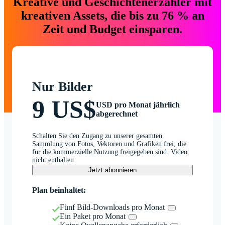
Kreative und Geschichtenerzähler mit
kreativen Assets, die bis zu 76 % an
Zeit und Budget einsparen.
Nur Bilder
9 US$
USD pro Monat jährlich
abgerechnet
Schalten Sie den Zugang zu unserer gesamten
Sammlung von Fotos, Vektoren und Grafiken frei, die
für die kommerzielle Nutzung freigegeben sind. Video
nicht enthalten.
Jetzt abonnieren
Plan beinhaltet:
Fünf Bild-Downloads pro Monat
Ein Paket pro Monat